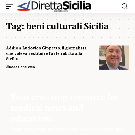
Tag:
beni culturali Sicilia
Addio a Ludovico Gippetto, il giornalista
che voleva restituire l’arte rubata alla
Sicilia
di
Redazione Web
Your one-stop resource for
medical news and
education.
Your one-stop resource for medical news and