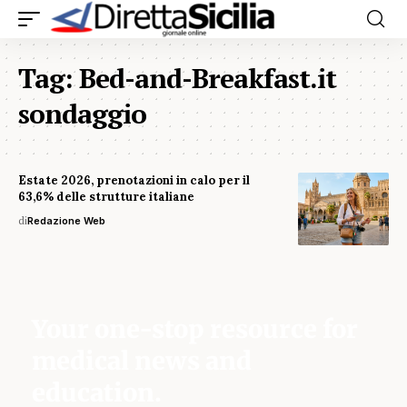
Tag:
Bed-and-Breakfast.it
sondaggio
Estate 2026, prenotazioni in calo per il
63,6% delle strutture italiane
di
Redazione Web
Your one-stop resource for
medical news and
education.