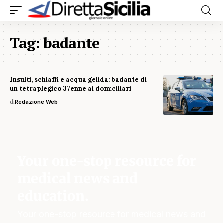
Tag:
badante
Insulti, schiaffi e acqua gelida: badante di
un tetraplegico 37enne ai domiciliari
di
Redazione Web
Your one-stop resource for
medical news and
education.
Your one-stop resource for medical news and