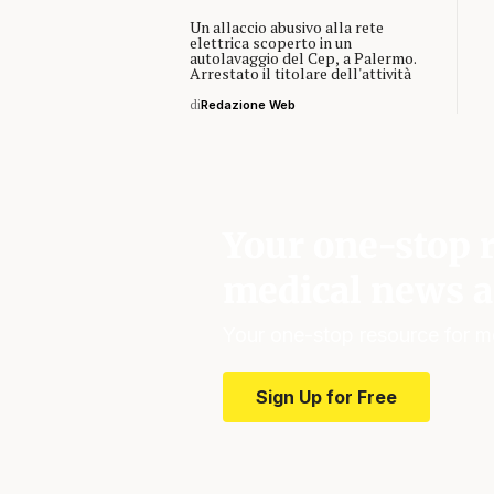
Un allaccio abusivo alla rete
elettrica scoperto in un
autolavaggio del Cep, a Palermo.
Arrestato il titolare dell'attività
di
Redazione Web
Your one-stop r
medical news a
Your one-stop resource for m
Sign Up for Free