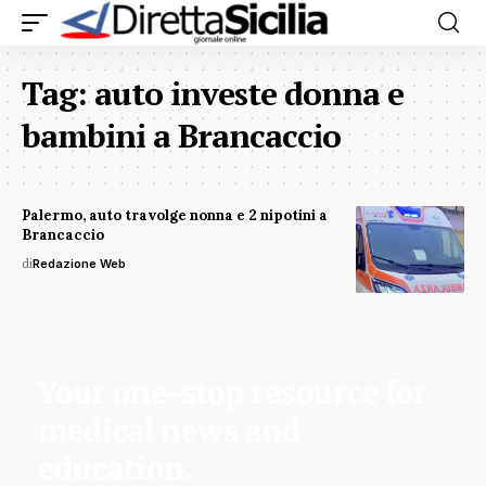
Tag:
auto investe donna e
bambini a Brancaccio
Palermo, auto travolge nonna e 2 nipotini a
Brancaccio
di
Redazione Web
Your one-stop resource for
medical news and
education.