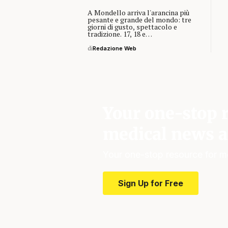
A Mondello arriva l'arancina più
pesante e grande del mondo: tre
giorni di gusto, spettacolo e
tradizione. 17, 18 e…
di
Redazione Web
Your one-stop r
medical news a
Your one-stop resource for m
Sign Up for Free