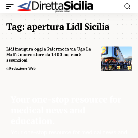
Tag:
apertura Lidl Sicilia
Lidl inaugura oggi a Palermo in via Ugo La
Malfa: nuovo store da 1.400 mq con 5
assunzioni
di
Redazione Web
Your one-stop resource for
medical news and
education.
Your one-stop resource for medical news and