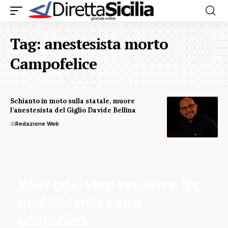
Tag:
anestesista morto
Campofelice
Schianto in moto sulla statale, muore
l’anestesista del Giglio Davide Bellina
di
Redazione Web
Your one-stop resource for
medical news and
education.