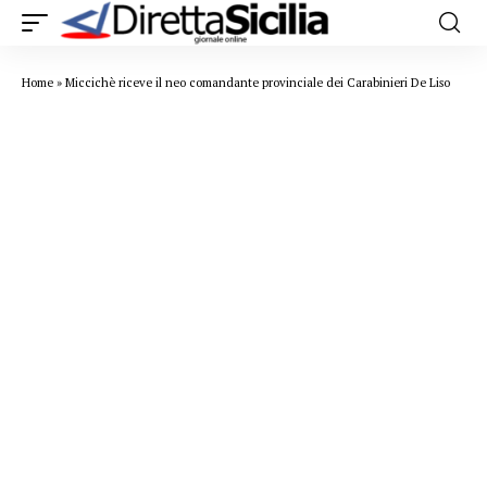
Home
»
Miccichè riceve il neo comandante provinciale dei Carabinieri De Liso