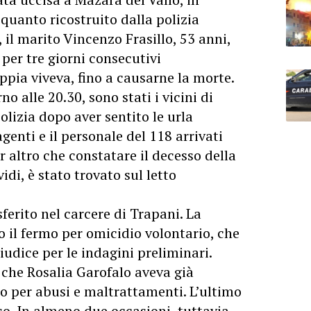
quanto ricostruito dalla polizia
, il marito Vincenzo Frasillo, 53 anni,
per tre giorni consecutivi
ppia viveva, fino a causarne la morte.
no alle 20.30, sono stati i vicini di
lizia dopo aver sentito le urla
agenti e il personale del 118 arrivati
 altro che constatare il decesso della
vidi, è stato trovato sul letto
sferito nel carcere di Trapani. La
 il fermo per omicidio volontario, che
iudice per le indagini preliminari.
 che Rosalia Garofalo aveva già
o per abusi e maltrattamenti. L’ultimo
rso. In almeno due occasioni, tuttavia,