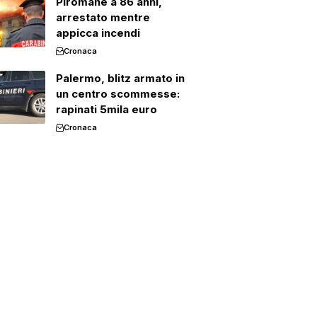
Piromane a 86 anni,
arrestato mentre
appicca incendi
Cronaca
Palermo, blitz armato in
un centro scommesse:
rapinati 5mila euro
Cronaca