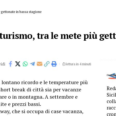
iù gettonate in bassa stagione
 turismo, tra le mete più get
idi
lettura in 4 minuti
n lontano ricordo e le temperature più
Reda
short break di città sia per vacanze
Sici
are o in montagna. A settembre e
coll
ite e prezzi bassi.
racc
ay, che si occupa di case vacanza,
cron