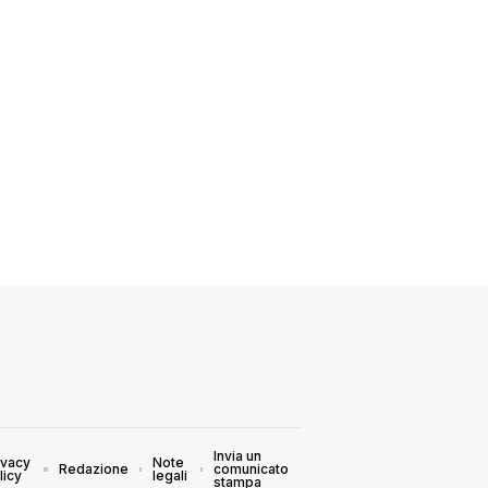
Invia un
ivacy
Note
Redazione
comunicato
licy
legali
stampa