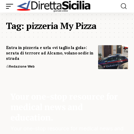
Tag:
pizzeria My Pizza
Entra in pizzeria e urla «vi taglio la gola»:
serata di terrore ad Alcamo, volano sedie in
strada
di
Redazione Web
Your one-stop resource for
medical news and
education.
Your one-stop resource for medical news and