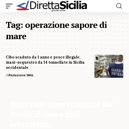
Tag:
operazione sapore di
mare
Cibo scaduto da 1 anno e pesce illegale,
maxi-sequestro da 14 tonnellate in Sicilia
occidentale
di
Redazione Web
Your one-stop resource for
medical news and
education.