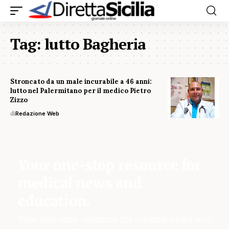
Tag:
lutto Bagheria
Stroncato da un male incurabile a 46 anni:
lutto nel Palermitano per il medico Pietro
Zizzo
di
Redazione Web
Your one-stop resource for
medical news and
education.
Your one-stop resource for medical news and