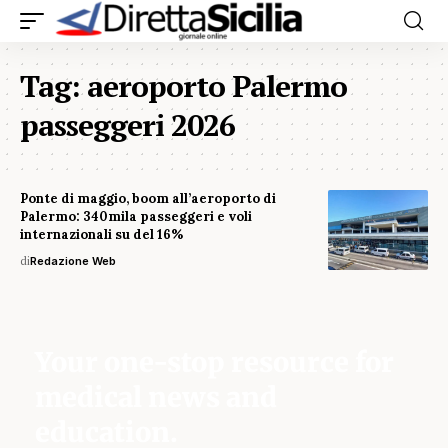
Tag:
aeroporto Palermo
passeggeri 2026
Ponte di maggio, boom all’aeroporto di
Palermo: 340mila passeggeri e voli
internazionali su del 16%
di
Redazione Web
Your one-stop resource for
medical news and
education.