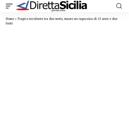
Home
»
Tragico incidente tra due moto, muore un ragazzino di 15 anni e due
feriti