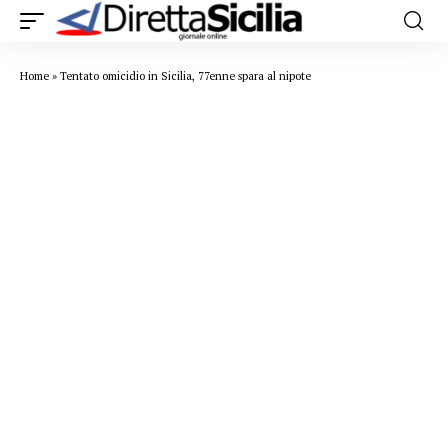
Home
»
Tentato omicidio in Sicilia, 77enne spara al nipote