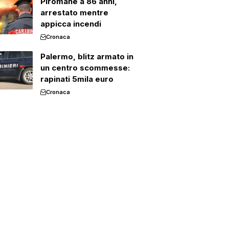
Piromane a 86 anni,
arrestato mentre
appicca incendi
Cronaca
Palermo, blitz armato in
un centro scommesse:
rapinati 5mila euro
Cronaca