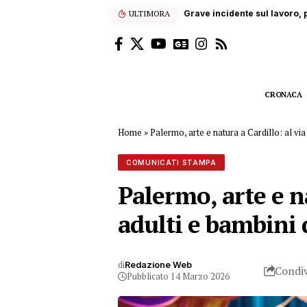
ULTIMORA
“Enjoy’s Jazz… e non solo”: 
CRONACA
Home
»
Palermo, arte e natura a Cardillo: al via
COMUNICATI STAMPA
Palermo, arte e na
adulti e bambini 
di
Redazione Web
Condiv
Pubblicato 14 Marzo 2026