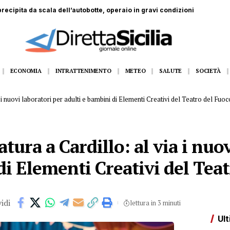
dall’11 al 14 agosto Gangi appuntamento con la grande musica dal vivo
ECONOMIA
INTRATTENIMENTO
METEO
SALUTE
SOCIETÀ
 i nuovi laboratori per adulti e bambini di Elementi Creativi del Teatro del Fuoc
tura a Cardillo: al via i nuo
di Elementi Creativi del Tea
idi
lettura in 3 minuti
Ult