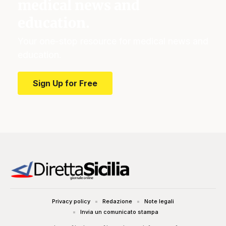
medical news and
education.
Your one-stop resource for medical news and
education.
Sign Up for Free
Privacy policy
Redazione
Note legali
Invia un comunicato stampa