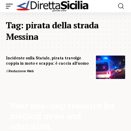
Tag:
pirata della strada
Messina
Incidente sulla Statale, pirata travolge
coppia in moto e scappa: è caccia all’uomo
di
Redazione Web
Your one-stop resource for
medical news and
education.