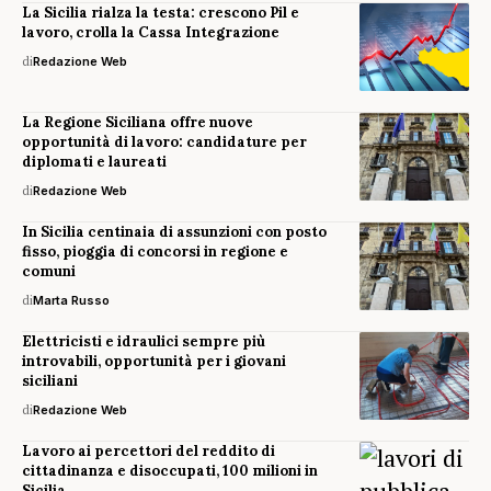
La Sicilia rialza la testa: crescono Pil e
lavoro, crolla la Cassa Integrazione
di
Redazione Web
La Regione Siciliana offre nuove
opportunità di lavoro: candidature per
diplomati e laureati
di
Redazione Web
In Sicilia centinaia di assunzioni con posto
fisso, pioggia di concorsi in regione e
comuni
di
Marta Russo
Elettricisti e idraulici sempre più
introvabili, opportunità per i giovani
siciliani
di
Redazione Web
Lavoro ai percettori del reddito di
cittadinanza e disoccupati, 100 milioni in
Sicilia