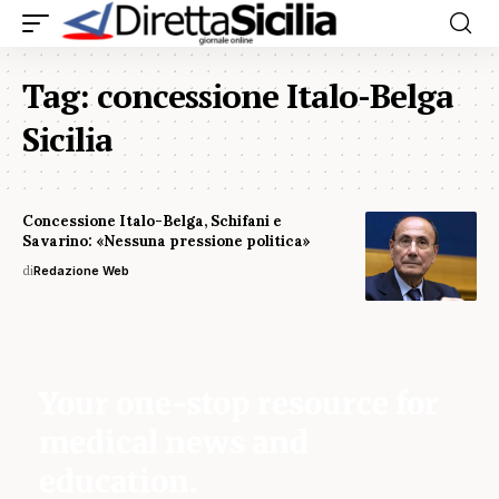
Tag:
concessione Italo-Belga
Sicilia
Concessione Italo-Belga, Schifani e
Savarino: «Nessuna pressione politica»
di
Redazione Web
Your one-stop resource for
medical news and
education.