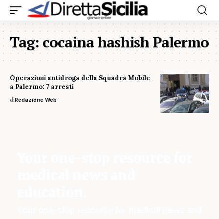
Tag:
cocaina hashish Palermo
Operazioni antidroga della Squadra Mobile
a Palermo: 7 arresti
di
Redazione Web
Your one-stop resource for
medical news and
education.
Your one-stop resource for medical news and