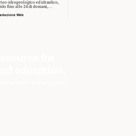
teo-idrogeologico ed idraulico,
ido fino alle 24 di domani,…
edazione Web
esource for
nd education.
edical news and education.