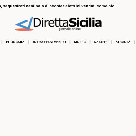
, sequestrati centinaia di scooter elettrici venduti come bici
ECONOMIA
INTRATTENIMENTO
METEO
SALUTE
SOCIETÀ