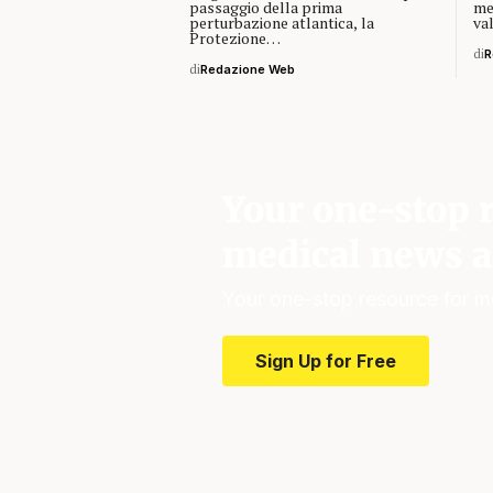
passaggio della prima
me
perturbazione atlantica, la
val
Protezione…
di
R
di
Redazione Web
Your one-stop r
medical news a
Your one-stop resource for m
Sign Up for Free