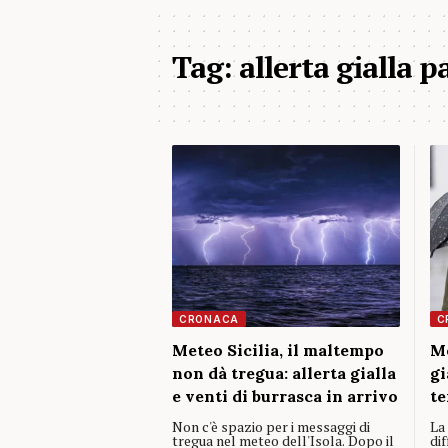
Tag:
allerta gialla 
CRONACA
C
Meteo Sicilia, il maltempo
Me
non dà tregua: allerta gialla
gi
e venti di burrasca in arrivo
te
Non c'è spazio per i messaggi di
La
tregua nel meteo dell'Isola. Dopo il
dif