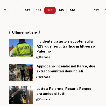
2
…
142
143
144
145
146
…
152
Ultime notizie
Incidente tra auto e scooter sulla
A29: due feriti, traffico in tilt verso
Palermo
Cronaca
Appiccano incendio nel Parco, due
extracomunitari denunciati
Cronaca
Lutto a Palermo, Rosario Romeo
era amico di tutti
Cronaca