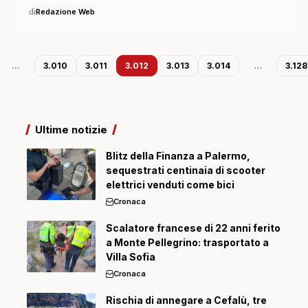
di
Redazione Web
…
3.010
3.011
3.012
3.013
3.014
…
3.128
Ultime notizie
Blitz della Finanza a Palermo,
sequestrati centinaia di scooter
elettrici venduti come bici
Cronaca
Scalatore francese di 22 anni ferito
a Monte Pellegrino: trasportato a
Villa Sofia
Cronaca
Rischia di annegare a Cefalù, tre