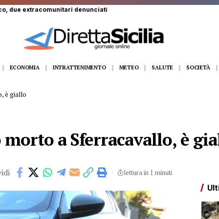
meo era amico di tutti
ECONOMIA
INTRATTENIMENTO
METEO
SALUTE
SOCIETÀ
 è giallo
orto a Sferracavallo, è gia
idi
lettura in 1 minuti
Ult