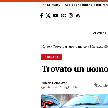
ULTIMORA
Lutto a Palermo, Rosario Ro
CRONACA
Home
»
Trovato un uomo morto a Sferracavallo,
CRONACA
Trovato un uomo m
di
Redazione Web
Condiv
Pubblicato 9 Luglio 2026