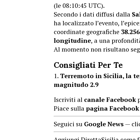
(le 08:10:45 UTC).
Secondo i dati diffusi dalla
Sa
ha localizzato l’evento, l’epic
coordinate geografiche
38.256
longitudine
, a una profondit
Al momento non risultano segn
Consigliati Per Te
Terremoto in Sicilia, la t
magnitudo 2.9
Iscriviti al
canale Facebook
p
Piace sulla
pagina Facebook
Seguici su
Google News
— cli
Aggiungi DirettaSicilia come f