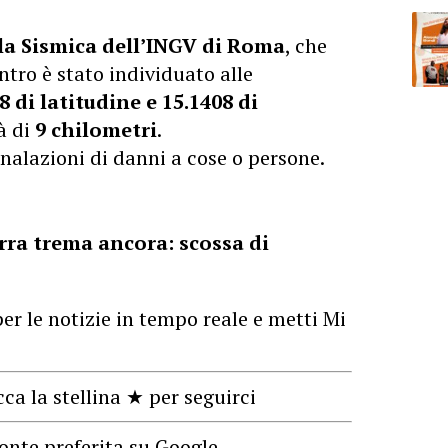
la Sismica dell’INGV di Roma
, che
entro è stato individuato alle
8 di latitudine e 15.1408 di
à di
9 chilometri
.
alazioni di danni a cose o persone.
erra trema ancora: scossa di
er le notizie in tempo reale e metti Mi
cca la stellina ★ per seguirci
onte preferita su Google