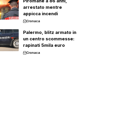
Piromane a 86 anni,
arrestato mentre
appicca incendi
Cronaca
Palermo, blitz armato in
un centro scommesse:
rapinati 5mila euro
Cronaca