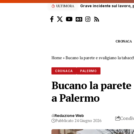
scala dell’autobotte, operaio in gravi condizioni
ULTIMORA
CRONACA
Home
»
Bucano la parete e svaligiano la tabacc
CRONACA
PALERMO
Bucano la parete 
a Palermo
di
Redazione Web
Condiv
Pubblicato 24 Giugno 2026