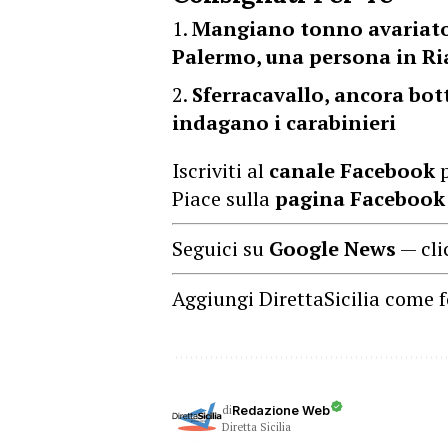
Mangiano tonno avariato 
Palermo, una persona in R
Sferracavallo, ancora bot
indagano i carabinieri
Iscriviti al
canale Facebook
p
Piace sulla
pagina Facebook
Seguici su
Google News
— cli
Aggiungi DirettaSicilia come f
di
Redazione Web
Diretta Sicilia