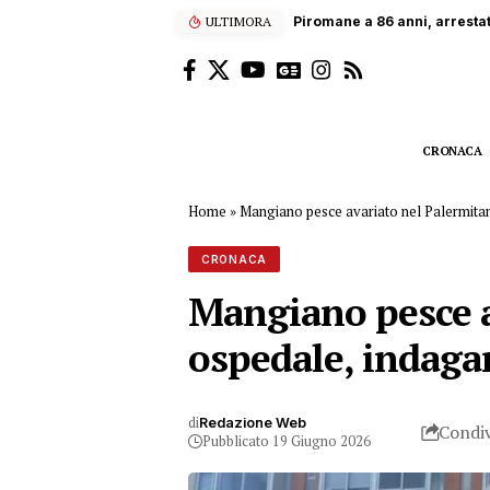
ULTIMORA
Piromane a 86 anni, arresta
CRONACA
Home
»
Mangiano pesce avariato nel Palermitan
CRONACA
Mangiano pesce a
ospedale, indaga
di
Redazione Web
Condiv
Pubblicato 19 Giugno 2026