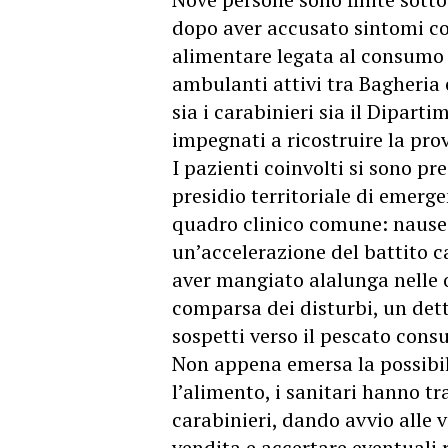
dopo aver accusato sintomi co
alimentare legata al consumo 
ambulanti attivi tra Bagheria 
sia i carabinieri sia il Dipart
impegnati a ricostruire la pro
I pazienti coinvolti si sono pr
presidio territoriale di emer
quadro clinico comune: nausea
un’accelerazione del battito ca
aver mangiato alalunga nelle
comparsa dei disturbi, un dett
sospetti verso il pescato cons
Non appena emersa la possibile
l’alimento, i sanitari hanno t
carabinieri, dando avvio alle v
vendita e accertare eventuali 