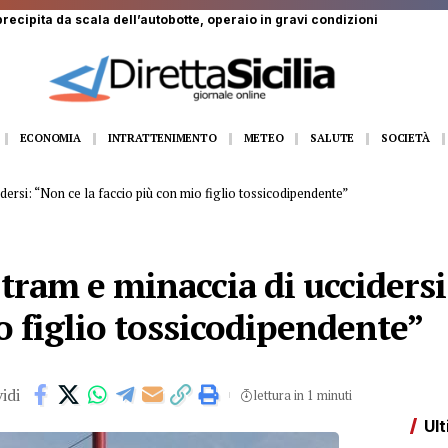
recipita da scala dell’autobotte, operaio in gravi condizioni
ECONOMIA
INTRATTENIMENTO
METEO
SALUTE
SOCIETÀ
ersi: “Non ce la faccio più con mio figlio tossicodipendente”
ram e minaccia di uccidersi
o figlio tossicodipendente”
idi
lettura in 1 minuti
Ult