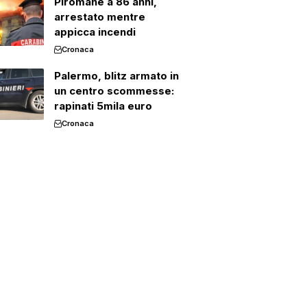
Piromane a 86 anni,
arrestato mentre
appicca incendi
Cronaca
Palermo, blitz armato in
un centro scommesse:
rapinati 5mila euro
Cronaca