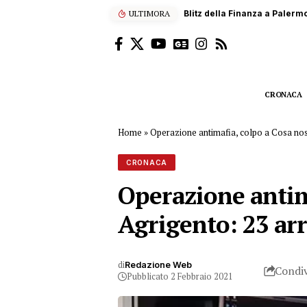
ULTIMORA
Scalatore francese di 22 a
CRONACA
Home
»
Operazione antimafia, colpo a Cosa nos
CRONACA
Operazione antima
Agrigento: 23 ar
di
Redazione Web
Condiv
Pubblicato 2 Febbraio 2021