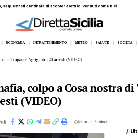
nni ferito a Monte Pellegrino: trasportato a Villa Sofia
ECONOMIA
INTRATTENIMENTO
METEO
SALUTE
SOCIETÀ
tra di Trapani e Agrigento: 23 arresti (VIDEO)
fia, colpo a Cosa nostra di
resti (VIDEO)
idi
lettura in 3 minuti
Ult