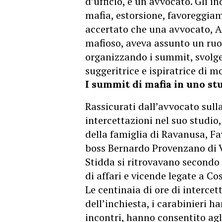
d’ufficio, e un avvocato. Gli i
mafia, estorsione, favoreggia
accertato che una avvocato, 
mafioso, aveva assunto un ruol
organizzando i summit, svolgen
suggeritrice e ispiratrice di mo
I summit di mafia in uno st
Rassicurati dall’avvocato sulla
intercettazioni nel suo studio
della famiglia di Ravanusa, Fa
boss Bernardo Provenzano di Vi
Stidda si ritrovavano secondo 
di affari e vicende legate a Co
Le centinaia di ore di interce
dell’inchiesta, i carabinieri 
incontri, hanno consentito agli