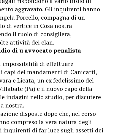
ndagati rispondono a vario titolo di
mento aggravato. Gli inquirenti hanno
Angela Porcello, compagna di un
o di vertice in Cosa nostra
do il ruolo di consigliera,
lte attività dei clan.
udio di u avvocato penalista
 impossibilità di effettuare
, i capi dei mandamenti di Canicattì,
vara e Licata, un ex fedelissimo del
llabate (Pa) e il nuovo capo della
le indagini nello studio, per discutere
sa nostra.
ttazione disposte dopo che, nel corso
hanno compreso la vera natura degli
 inquirenti di far luce sugli assetti dei