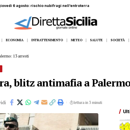
di 44 anni muore schiacciato da lastre di marmo
ECONOMIA
INTRATTENIMENTO
METEO
SALUTE
SOCIETÀ
alermo: 13 arresti
ra, blitz antimafia a Palermo
idi
lettura in 3 minuti
Ult