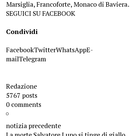
Marsiglia, Francoforte, Monaco di Baviera.
SEGUICI SU FACEBOOK
Condividi
Facebook
Twitter
WhatsApp
E-
mail
Telegram
Redazione
5767 posts
0 comments
notizia precedente
La morte Salvatore Lupo si tinge di giallo,