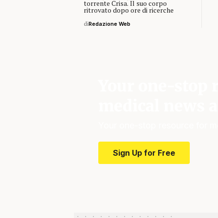
torrente Crisa. Il suo corpo
ritrovato dopo ore di ricerche
di
Redazione Web
Your one-stop r
medical news a
Your one-stop resource for m
Sign Up for Free