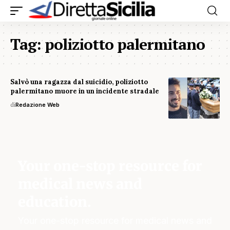
Tag:
poliziotto palermitano
Salvò una ragazza dal suicidio, poliziotto
palermitano muore in un incidente stradale
di
Redazione Web
Your one-stop resource for
medical news and
education.
Your one-stop resource for medical news and