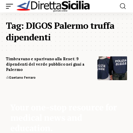
Tag:
DIGOS Palermo truffa
dipendenti
Timbravano e sparivano alla Reset: 9
dipendenti del verde pubblico nei guai a
Palermo
di
Gaetano Ferraro
Your one-stop resource for
medical news and
education.