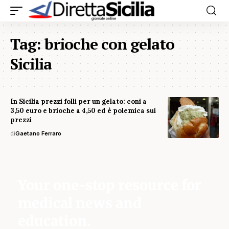
Tag:
brioche con gelato
Sicilia
In Sicilia prezzi folli per un gelato: coni a
3,50 euro e brioche a 4,50 ed è polemica sui
prezzi
di
Gaetano Ferraro
Your one-stop resource for
medical news and
education.