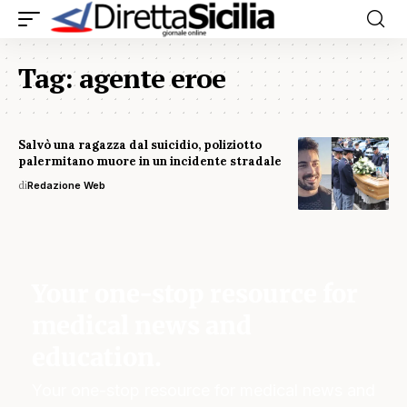
Tag:
agente eroe
Salvò una ragazza dal suicidio, poliziotto
palermitano muore in un incidente stradale
di
Redazione Web
Your one-stop resource for
medical news and
education.
Your one-stop resource for medical news and