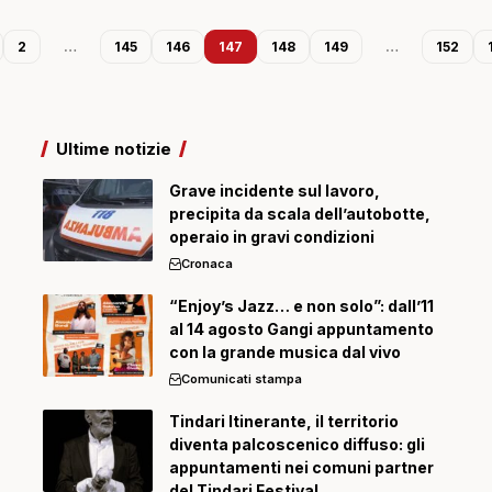
2
…
145
146
147
148
149
…
152
Ultime notizie
Grave incidente sul lavoro,
precipita da scala dell’autobotte,
operaio in gravi condizioni
Cronaca
“Enjoy’s Jazz… e non solo”: dall’11
al 14 agosto Gangi appuntamento
con la grande musica dal vivo
Comunicati stampa
Tindari Itinerante, il territorio
diventa palcoscenico diffuso: gli
appuntamenti nei comuni partner
del Tindari Festival