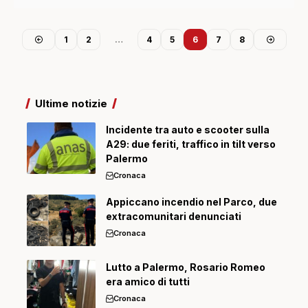
1
2
…
4
5
6
7
8
Ultime notizie
Incidente tra auto e scooter sulla
A29: due feriti, traffico in tilt verso
Palermo
Cronaca
Appiccano incendio nel Parco, due
extracomunitari denunciati
Cronaca
Lutto a Palermo, Rosario Romeo
era amico di tutti
Cronaca