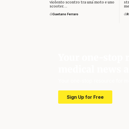
violento scontro tra una moto e uno
st
scooter…
me
di
Gaetano Ferraro
di
R
Your one-stop r
medical news a
Your one-stop resource for m
Sign Up for Free