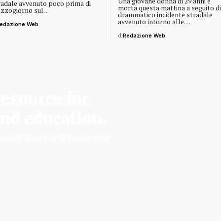
Una giovane donna di 29 anni è
radale avvenuto poco prima di
morta questa mattina a seguito di
zzogiorno sul…
drammatico incidente stradale
avvenuto intorno alle…
edazione Web
di
Redazione Web
esource for
nd education.
edical news and education.