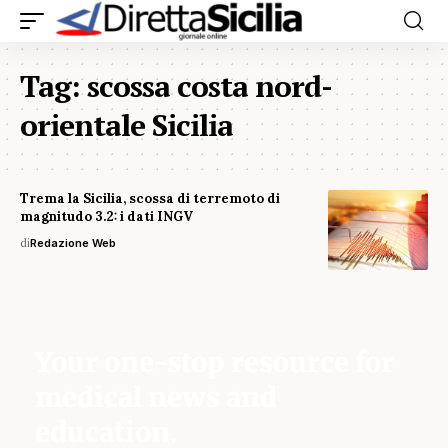
Tag:
scossa costa nord-
orientale Sicilia
Trema la Sicilia, scossa di terremoto di
magnitudo 3.2: i dati INGV
di
Redazione Web
Your one-stop resource for
medical news and
education.