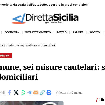
recipita da scala dell’autobotte, operaio in gravi condizioni
ECONOMIA
INTRATTENIMENTO
METEO
SALUTE
SOCIETÀ
ri: sindaco e imprenditore ai domiciliari
 PIANO
une, sei misure cautelari: 
omiciliari
idi
lettura in 2 minuti
Ult