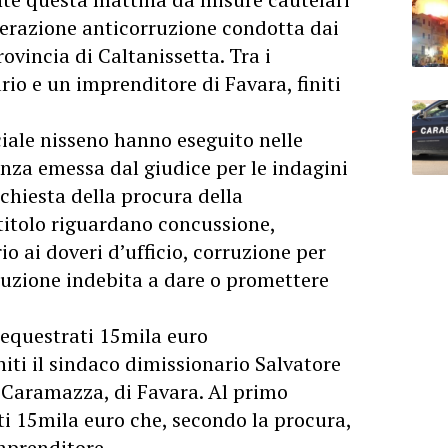
perazione anticorruzione condotta dai
ovincia di Caltanissetta. Tra i
rio e un imprenditore di Favara, finiti
iale nisseno hanno eseguito nelle
nza emessa dal giudice per le indagini
ichiesta della procura della
titolo riguardano concussione,
o ai doveri d’ufficio, corruzione per
nduzione indebita a dare o promettere
 sequestrati 15mila euro
initi il sindaco dimissionario Salvatore
o Caramazza, di Favara. Al primo
ti 15mila euro che, secondo la procura,
imprenditore.