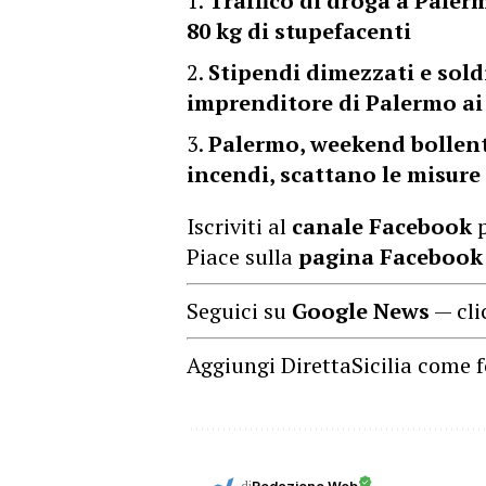
Traffico di droga a Palerm
80 kg di stupefacenti
Stipendi dimezzati e soldi
imprenditore di Palermo ai
Palermo, weekend bollente
incendi, scattano le misur
Iscriviti al
canale Facebook
p
Piace sulla
pagina Facebook
Seguici su
Google News
— cli
Aggiungi DirettaSicilia come f
di