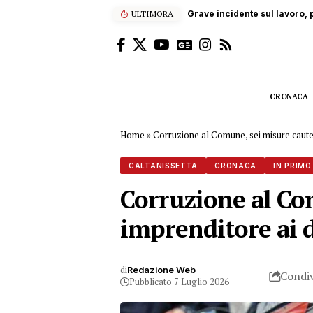
ULTIMORA
Grave incidente sul lavoro, p
CRONACA
Home
»
Corruzione al Comune, sei misure cautela
CALTANISSETTA
CRONACA
IN PRIMO
Corruzione al Com
imprenditore ai d
di
Redazione Web
Condiv
Pubblicato 7 Luglio 2026