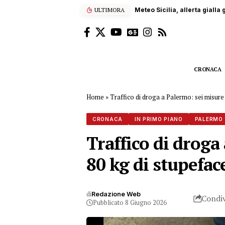
ULTIMORA
Carrara, operaio siciliano 
CRONACA
Home
»
Traffico di droga a Palermo: sei misure c
CRONACA
IN PRIMO PIANO
PALERMO
Traffico di droga
80 kg di stupefac
di
Redazione Web
Condiv
Pubblicato 8 Giugno 2026