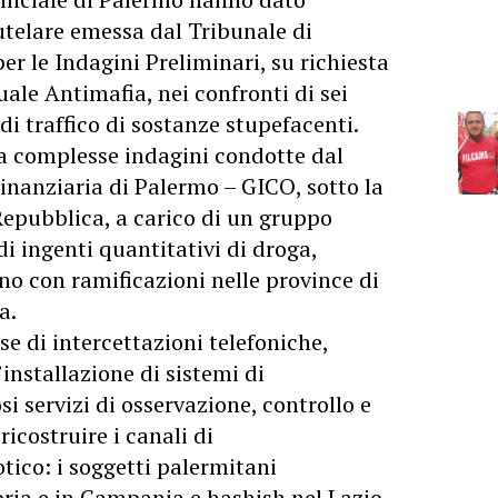
telare emessa dal Tribunale di
er le Indagini Preliminari, su richiesta
uale Antimafia, nei confronti di sei
i traffico di sostanze stupefacenti.
a complesse indagini condotte dal
inanziaria di Palermo – GICO, sotto la
Repubblica, a carico di un gruppo
di ingenti quantitativi di droga,
no con ramificazioni nelle province di
a.
se di intercettazioni telefoniche,
installazione di sistemi di
i servizi di osservazione, controllo e
costruire i canali di
ico: i soggetti palermitani
ria e in Campania e hashish nel Lazio.