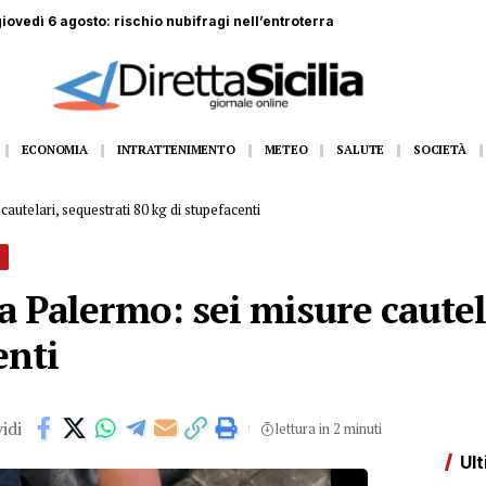
di 44 anni muore schiacciato da lastre di marmo
ECONOMIA
INTRATTENIMENTO
METEO
SALUTE
SOCIETÀ
autelari, sequestrati 80 kg di stupefacenti
 a Palermo: sei misure cautel
enti
idi
lettura in 2 minuti
Ult