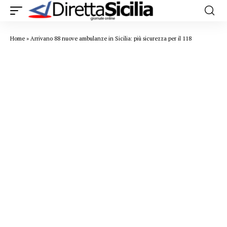
Home
»
Arrivano 88 nuove ambulanze in Sicilia: più sicurezza per il 118