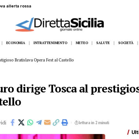
 gommone a Lampedusa, la fidanzata assiste alla tragedia
ECONOMIA
INTRATTENIMENTO
METEO
SALUTE
SOCIETÀ
stigioso Bratislava Opera Fest al Castello
ro dirige Tosca al prestigio
tello
idi
lettura in 2 minuti
Ult