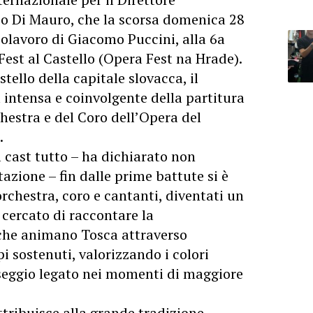
co Di Mauro, che la scorsa domenica 28
polavoro di Giacomo Puccini, alla 6a
Fest al Castello (Opera Fest na Hrade).
tello della capitale slovacca, il
 intensa e coinvolgente della partitura
hestra e del Coro dell’Opera del
.
el cast tutto – ha dichiarato non
zione – fin dalle prime battute si è
orchestra, coro e cantanti, diventati un
cercato di raccontare la
che animano Tosca attraverso
i sostenuti, valorizzando i colori
aseggio legato nei momenti di maggiore
ttribuisce alla grande tradizione