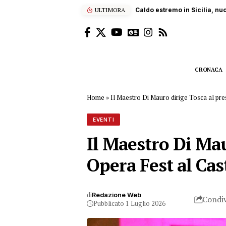
ULTIMORA
Sub ucciso dall’elica di un
CRONACA
Home
»
Il Maestro Di Mauro dirige Tosca al pre
EVENTI
Il Maestro Di Mau
Opera Fest al Cas
di
Redazione Web
Condiv
Pubblicato 1 Luglio 2026