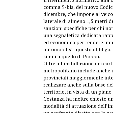
comma 9-bis, del nuovo Codice 
dicembre, che impone ai veico
laterale di almeno 1,5 metri du
sanzioni specifiche per chi n
una segnaletica dedicata rap
ed economico per rendere imm
automobilisti questo obbligo,
simili a quello di Pioppo.
Oltre all’installazione dei carte
metropolitano include anche un
provinciali maggiormente inter
realizzare anche sulla base del
territorio, in vista di un pian
Costanza ha inoltre chiesto un 
modalità di attuazione dell’in
un confronto diretto con le ass