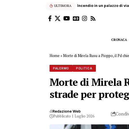
ULTIMORA
Gangi, 78enne muore incorna
CRONACA
Home
»
Morte di Mirela Rusu a Pioppo, il Pd chied
PALERMO
POLITICA
Morte di Mirela R
strade per protegg
di
Redazione Web
Condiv
Pubblicato 1 Luglio 2026