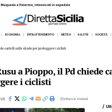
to da un toro in un’azienda agricola
ECONOMIA
INTRATTENIMENTO
METEO
SALUTE
SOCIETÀ
e cartelli sulle strade per proteggere i ciclisti
usu a Pioppo, il Pd chiede ca
ere i ciclisti
idi
lettura in 4 minuti
Ult