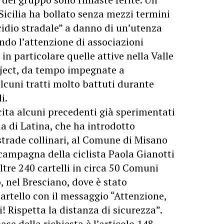
Sicilia ha bollato senza mezzi termini
idio stradale” a danno di un’utenza
ndo l’attenzione di associazioni
 in particolare quelle attive nella Valle
roject, da tempo impegnate a
alcuni tratti molto battuti durante
i.
 cita alcuni precedenti già sperimentati
cia di Latina, che ha introdotto
 strade collinari, al Comune di Misano
 campagna della ciclista Paola Gianotti
ltre 240 cartelli in circa 50 Comuni
, nel Bresciano, dove è stato
rtello con il messaggio “Attenzione,
! Rispetta la distanza di sicurezza”.
ase della richiesta è l’articolo 148,