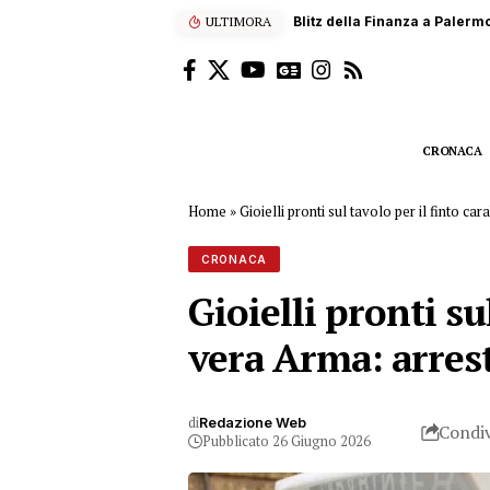
ULTIMORA
Scalatore francese di 22 anni
CRONACA
Home
»
Gioielli pronti sul tavolo per il finto c
CRONACA
Gioielli pronti su
vera Arma: arres
di
Redazione Web
Condiv
Pubblicato 26 Giugno 2026