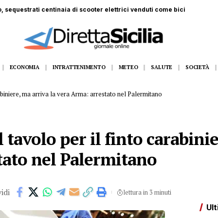
 ferito a Monte Pellegrino: trasportato a Villa Sofia
ECONOMIA
INTRATTENIMENTO
METEO
SALUTE
SOCIETÀ
arabiniere, ma arriva la vera Arma: arrestato nel Palermitano
l tavolo per il finto carabini
tato nel Palermitano
idi
lettura in 3 minuti
Ult