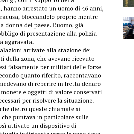
, hanno arrestato un uomo di 46 anni,
Siracusa, bloccandolo proprio mentre
na
donna
del paese. L’uomo, già
obbligo di presentazione alla polizia
fa aggravata.
alazioni arrivate alla stazione dei
nti della zona, che avevano ricevuto
i falsamente per militari delle forze
 secondo quanto riferito, raccontavano
iedevano di reperire in fretta denaro
 monete e oggetti di valore conservati
cessari per risolvere la situazione.
 che dietro queste chiamate si
che puntava in particolare sulle
sì attivato un dispositivo di
ttuglie indirizzate verso le zone dove