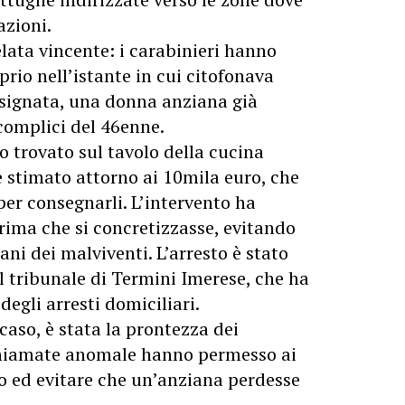
azioni.
velata vincente: i carabinieri hanno
rio nell’istante in cui citofonava
esignata, una donna anziana già
complici del 46enne.
no trovato sul tavolo della cucina
re stimato attorno ai 10mila
euro
, che
er consegnarli. L’intervento ha
prima che si concretizzasse, evitando
ani dei malviventi. L’
arresto
è stato
l tribunale di Termini Imerese, che ha
egli arresti domiciliari.
 caso, è stata la prontezza dei
 chiamate anomale hanno permesso ai
po ed evitare che un’anziana perdesse