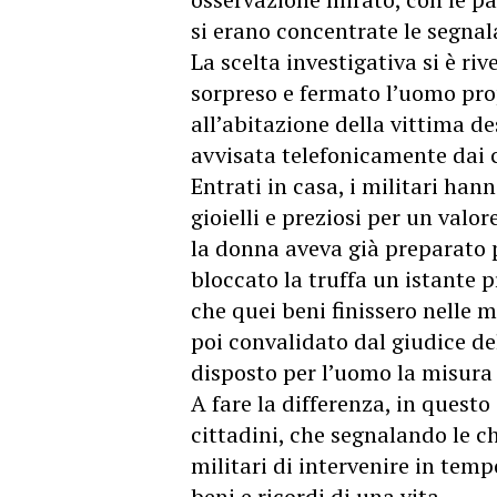
si erano concentrate le segnal
La scelta investigativa si è ri
sorpreso e fermato l’uomo prop
all’abitazione della vittima d
avvisata telefonicamente dai 
Entrati in casa, i militari han
gioielli e preziosi per un valo
la donna aveva già preparato p
bloccato la truffa un istante 
che quei beni finissero nelle m
poi convalidato dal giudice de
disposto per l’uomo la misura d
A fare la differenza, in questo
cittadini, che segnalando le
militari di intervenire in tem
beni e ricordi di una vita.