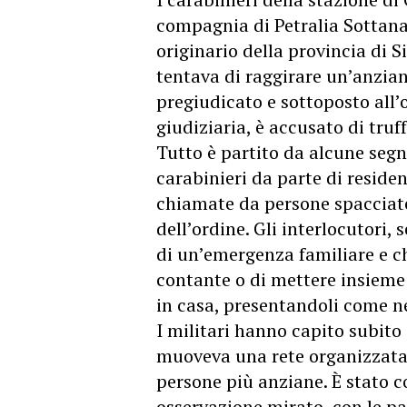
compagnia di Petralia Sottana
originario della provincia di 
tentava di raggirare un’anzia
pregiudicato e sottoposto all’
giudiziaria, è accusato di truf
Tutto è partito da alcune segn
carabinieri da parte di reside
chiamate da persone spacciates
dell’ordine. Gli interlocutori,
di un’emergenza familiare e ch
contante o di mettere insieme
in casa, presentandoli come ne
I militari hanno capito subito
muoveva una rete organizzata 
persone più anziane. È stato co
osservazione mirato, con le pa