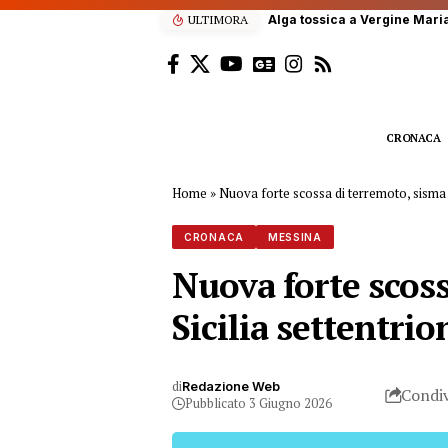
ULTIMORA
Terna, 60 studenti si
CRONACA
Home
»
Nuova forte scossa di terremoto, sisma d
CRONACA
MESSINA
Nuova forte scoss
Sicilia settentrio
di
Redazione Web
Condiv
Pubblicato 3 Giugno 2026