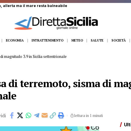
ciliani coinvolti nella Formazione Scuola Lavoro
ECONOMIA
INTRATTENIMENTO
METEO
SALUTE
SOCIETÀ
i magnitudo 3.9 in Sicilia settentrionale
a di terremoto, sisma di ma
nale
idi
lettura in 1 minuti
Ult